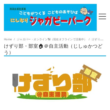
Home
ジャガパー・オンライン📶（現在オフラインで活動中）
けずり部・部室🏠＠自主活動（じしゅかつどう）
けずり部・部室🏠＠自主活動（じしゅかつど
う）