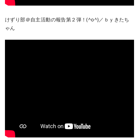
けずり部＠自主活動の報告第２弾！(^o^)／ｂｙきたち
ゃん